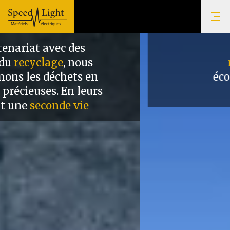
Energie
renouvelable
,
économie d'énergie
et solutions